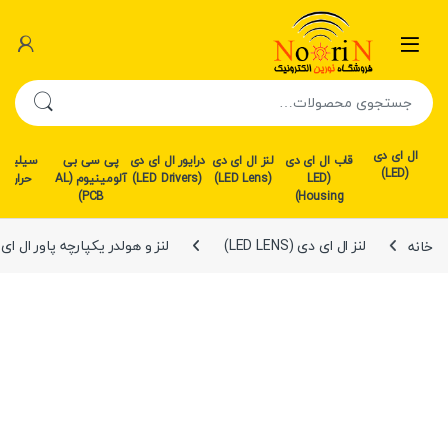
رش به محتوا
رش به ناوبری
جستجو برای:
ال ای دی
قاب ال ای دی
لنز ال ای دی
درایور ال ای دی
پی سی بی
سیلیکو
(LED)
(LED
(LED Lens)
(LED Drivers)
آلومینیوم (AL
حرارتی
PCB)
Housing)
خانه
لنز ال ای دی (LED LENS)
لنز و هولدر یکپارچه پاور ال ای