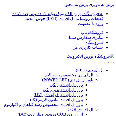
پرش به ناوبری
پرش به محتوا
به فروشگاه نورین الکترونیک تولید کننده و عرضه کننده
قطعات روشنایی ال ای دی (LED) خوش آمدید
ورود یا عضویت
فروشگاه یاب
پیگیری سفارش شما
فــروشگاه
حساب کاربری من
ال ای دی (LED)
ال ای دی مخصوص رشد گیاه
پاور ال ای دی (POWER LED)
پاور ال ای دی رنگی
پاور ال ای دی غیر رنگی
پاور ال ای دی فرابنفش (UV)
پاور ال ای دی مادون قرمز (IR)
پاور ال ای دی مخصوص رشد گیاهان و آکواریوم
ال ای دی COB
ال ای دی COB ورودی ولتاژ ثابت (DC)