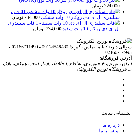
لنز 50 وات نووا (NOVA)
324,000
تومان
قاب
سیلندری ال ای دی روکار 10 وات مشکی
734,000
تومان
قاب سیلندری
ال ای دی روکار 10 وات سفید
734,000
تومان
سوالی دارید؟ با ما تماس بگیرید!
09124548480 - 02166711490 -
02166714993
آدرس فروشگاه:
ایران ، تهران، خ جمهوری، تقاطع پا حافظ، پاساژ امجد، همکف، پلاک
5، فروشگاه نورین الکترونیک
پشتیبانی سایت
درباره ما
تماس با ما