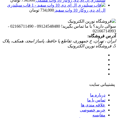
سیلندری ال ای دی روکار 10 وات مشکی
734,000
تومان
قاب سیلندری
ال ای دی روکار 10 وات سفید
734,000
تومان
سوالی دارید؟ با ما تماس بگیرید!
09124548480 - 02166711490 -
02166714993
آدرس فروشگاه:
ایران ، تهران، خ جمهوری، تقاطع پا حافظ، پاساژ امجد، همکف، پلاک
5، فروشگاه نورین الکترونیک
پشتیبانی سایت
درباره ما
تماس با ما
علاقه مندی ها
حریم خصوصی
مقایسه