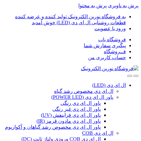
پرش به ناوبری
پرش به محتوا
به فروشگاه نورین الکترونیک تولید کننده و عرضه کننده
قطعات روشنایی ال ای دی (LED) خوش آمدید
ورود یا عضویت
فروشگاه یاب
پیگیری سفارش شما
فــروشگاه
حساب کاربری من
ال ای دی (LED)
ال ای دی مخصوص رشد گیاه
پاور ال ای دی (POWER LED)
پاور ال ای دی رنگی
پاور ال ای دی غیر رنگی
پاور ال ای دی فرابنفش (UV)
پاور ال ای دی مادون قرمز (IR)
پاور ال ای دی مخصوص رشد گیاهان و آکواریوم
ال ای دی COB
ال ای دی COB ورودی ولتاژ ثابت (DC)