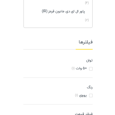
(4)
پاور ال ای دی مادون قرمز (IR)
(2)
فیلترها
توان
50 وات
(1)
رنگ
یووی
(1)
فیلتر قیمت