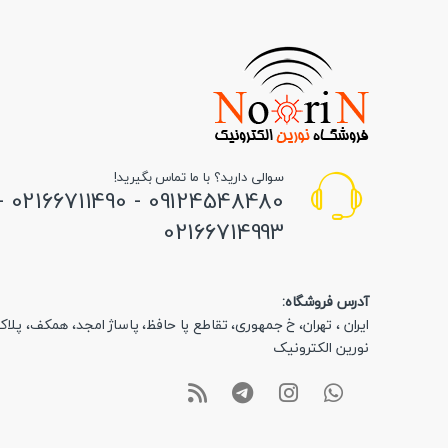
سوالی دارید؟ با ما تماس بگیرید!
48480 - 02166711490 -
02166714993
آدرس فروشگاه:
نورین الکترونیک