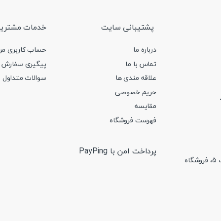
پشتیبانی سایت
خدمات مشتریا
درباره ما
حساب کاربری من
تماس با ما
پیگیری سفارش 
علاقه مندی ها
سوالات متداول
حریم خصوصی
091245
مقایسه
فهرست فروشگاه
پرداخت امن با PayPing
ایران ، تهران، خ جمهوری، تقاطع پا حافظ، پاساژ امجد، همکف، پلاک 5، فروشگاه