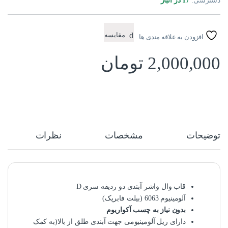
دسترسی:
17 در انبار
مقایسه
افزودن به علاقه مندی ها
2,000,000
تومان
توضیحات
مشخصات
نظرات
قاب وال واشر آبندی دو ردیفه سری D
آلومینیوم 6063 (بیلت فابریک)
بدون نیاز به چسب آکواریوم
دارای ریل آلومینیومی جهت آبندی طلق از بالا(به کمک