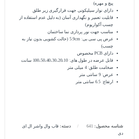
پیچ و مهره)
دارای نوار سیلیکونی جهت قرارگیری زیر طلق
قابلیت تعمیر و نگهداری آسان (به دلیل عدم استفاده از
چسب آکواریوم)
مناسب جهت نور پردازی نما ساختمان
عرض پی سی بی: 5.9cm (حالت کشویی بدون نیاز به
چسب)
دارای PCB مخصوص
قابل عرضه در طول های: 100،50،40،30،20،10 سانت
ضخامت طلق: 4 میلی متر
عرض: 9 سانتی متر
ارتفاع: 6.5 سانتی متر
شناسه محصول:
641
دسته:
قاب وال واشر ال ای
دی