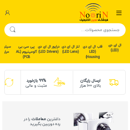
رش به محتوا
رش به ناوبری
جستجو برای:
ال ای دی
قاب ال ای دی
لنز ال ای دی
درایور ال ای دی
پی سی بی
سیلیکو
(LED)
(LED
(LED Lens)
(LED Drivers)
آلومینیوم (AL
حرارتی
PCB)
Housing)
ارسال رایگان
99% بازخورد
بالای 100 هزار
مثبت و عالی
داغترین
معاملات
را در
رده دوربین بگیرید