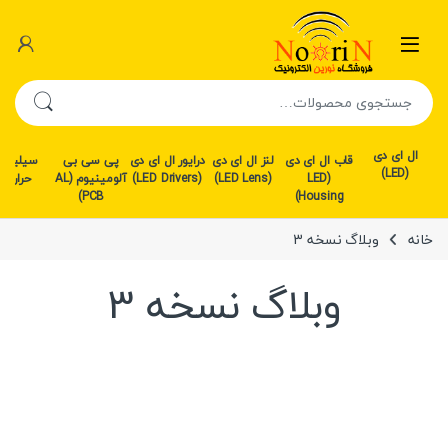
رش به محتوا
رش به ناوبری
جستجو برای:
ال ای دی
قاب ال ای دی
لنز ال ای دی
درایور ال ای دی
پی سی بی
سیلیکو
(LED)
(LED
(LED Lens)
(LED Drivers)
آلومینیوم (AL
حرارتی
PCB)
Housing)
خانه
وبلاگ نسخه 3
وبلاگ نسخه 3