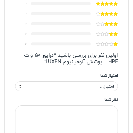
0
0
0
0
0
اولین نفر برای بررسی باشید “درایور 50 وات
HPF – پوشش آلومینیوم LUXEN”
امتیاز شما
نظر شما