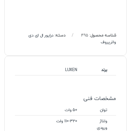
شناسه محصول:
495
دسته:
درایور ال ای دی
واترپروف
برند
LUXEN
مشخصات فنی
توان
50 وات
ولتاژ
110-320 ولت
ورودی