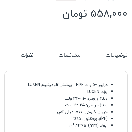
558,000
تومان
توضیحات
مشخصات
نظرات
درایور
50 وات HPF – پوشش آلومینیوم LUXEN
برند: LUXEN
ولتاژ ورودی: 110-320 ولت
ولتاژ خروجی: 25-36 ولت
جریان خروجی: 1500 میلی آمپر
(PF)پاورفکتور
: 95%
ابعاد (mm): 20*29*75