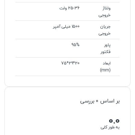
ولتاژ
25-36 ولت
خروجی
جریان
1500 میلی آمپر
خروجی
پاور
95%
فکتور
ابعاد
20*29*75
(mm)
بر اساس 0 بررسی
0.0
به طور کلی